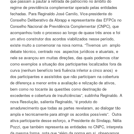
que passam a pautar a retirada de patrocínio no âmbito do
regime de previdência complementar operado pelas entidades
fechadas. Para Reginaldo José Camilo, Vice-presidente do
Conselho Deliberativo da Abrapp e representante das EFPCs no
Conselho Nacional de Previdência Complementar (CNPC), que
acompanhou todo o processo ao longo de quase três anos e foi
um ativo construtor dos acordos viabilizados nesse período,
existe muito a comemorar na nova norma. “Tivemos um amplo
debate técnico, centrado nos aspectos jurídicos e atuariais, e
nele se avançou em muitas direções, das quais podemos citar
como exemplos a situação dos participantes localizados fora da
curva (nenhum benefício terá fluência inferior a cinco anos) e
dos participantes e assistidos que não participam na cobertura
de diferença a menor entre a avaliação e relização de ativos,
bem como no tocante às questões como destinação de
excedentes e cobertura de insuficiências”, sublinha Reginaldo. A
nova Resolução, salienta Reginaldo, “é produto do
amadurecimento que todas as partes revelaram, ao dialogar tão
ampla e tecnicamente para atingir os acordos possíveis”. Outra
ativa participante desse esforço, a Presidente do Sindapp, Nélia
Pozzi, que também representa as entidades no CNPC, interpreta
da mesma forma, nota que “além da norma em si, observamos