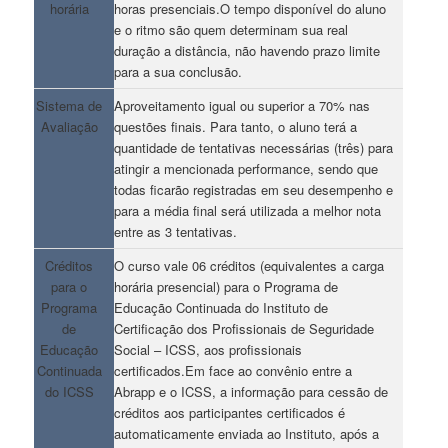
horária
horas presenciais.O tempo disponível do aluno
e o ritmo são quem determinam sua real
duração a distância, não havendo prazo limite
para a sua conclusão.
Sistema de
Aproveitamento igual ou superior a 70% nas
Avaliação
questões finais. Para tanto, o aluno terá a
quantidade de tentativas necessárias (três) para
atingir a mencionada performance, sendo que
todas ficarão registradas em seu desempenho e
para a média final será utilizada a melhor nota
entre as 3 tentativas.
Créditos
O curso vale 06 créditos (equivalentes a carga
para o
horária presencial) para o Programa de
Programa
Educação Continuada do Instituto de
de
Certificação dos Profissionais de Seguridade
Educação
Social – ICSS, aos profissionais
Continuada
certificados.Em face ao convênio entre a
do ICSS
Abrapp e o ICSS, a informação para cessão de
créditos aos participantes certificados é
automaticamente enviada ao Instituto, após a