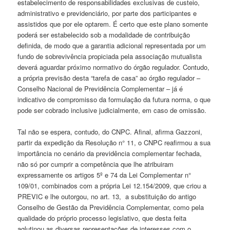
estabelecimento de responsabilidades exclusivas de custeio,
administrativo e previdenciário, por parte dos participantes e
assistidos que por ele optarem. É certo que este plano somente
poderá ser estabelecido sob a modalidade de contribuição
definida, de modo que a garantia adicional representada por um
fundo de sobrevivência propiciada pela associação mutualista
deverá aguardar próximo normativo do órgão regulador. Contudo,
a própria previsão desta “tarefa de casa” ao órgão regulador –
Conselho Nacional de Previdência Complementar – já é
indicativo de compromisso da formulação da futura norma, o que
pode ser cobrado inclusive judicialmente, em caso de omissão.
Tal não se espera, contudo, do CNPC. Afinal, afirma Gazzoni,
partir da expedição da Resolução n° 11, o CNPC reafirmou a sua
importância no cenário da previdência complementar fechada,
não só por cumprir a competência que lhe atribuiram
expressamente os artigos 5º e 74 da Lei Complementar n°
109/01, combinados com a própria Lei 12.154/2009, que criou a
PREVIC e lhe outorgou, no art. 13, a substituição do antigo
Conselho de Gestão da Previdência Complementar, como pela
qualidade do próprio processo legislativo, que desta feita
aglutinou as diversas representações de interesses com o