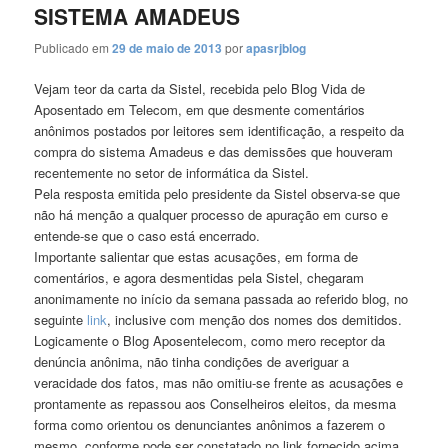
SISTEMA AMADEUS
Publicado em
29 de maio de 2013
por
apasrjblog
Vejam teor da carta da Sistel, recebida pelo Blog Vida de
Aposentado em Telecom, em que desmente comentários
anônimos postados por leitores sem identificação, a respeito da
compra do sistema Amadeus e das demissões que houveram
recentemente no setor de informática da Sistel.
Pela resposta emitida pelo presidente da Sistel observa-se que
não há menção a qualquer processo de apuração em curso e
entende-se que o caso está encerrado.
Importante salientar que estas acusações, em forma de
comentários, e agora desmentidas pela Sistel, chegaram
anonimamente no início da semana passada ao referido blog, no
seguinte
link
, inclusive com menção dos nomes dos demitidos.
Logicamente o Blog Aposentelecom, como mero receptor da
denúncia anônima, não tinha condições de averiguar a
veracidade dos fatos, mas não omitiu-se frente as acusações e
prontamente as repassou aos Conselheiros eleitos, da mesma
forma como orientou os denunciantes anônimos a fazerem o
mesmo, conforme pode ser constatado no link fornecido acima.