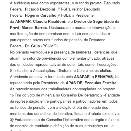
A audiência teve como expositores, o autor do projeto, Deputado
Federal,
Ricardo Berzoini
(PT-SP), relator Deputado
Federal,
Rogério Carvalho
(PT-SE), a Presidente
da
ANAPAR
,
Cláudia Ricaldoni
, e o
Diretor de Seguridade da
Previ
,
Marcel Barros
. Destacou-se a marcante intervenção e
manifestação de compromisso com a luta dos assistidos e
participantes ativos nos fundos de pensão, do Deputado
Federal,
Dr. Grilo
(PSL-MG).
No plenário verificou-se a presença de inúmeras lideranças que
atuam no setor de previdência complementar privado, através
das entidades representativas do setor, tais como, Federações,
Sindicados e Associações. Diretores e Conselheiros eleitos.
Atendendo ao convite formulado pela
ANAPAR,
a
FENAPAS
, foi
representada pelo Presidente da
APAS-DF
,
Ezequias Ferreira.
As reivindicações dos trabalhadores contempladas no projeto:
1)•Fim do voto de minerva no Conselho Deliberativo; 2)•Paridade
da representação entre participantes e patrocinadores em todos
os fundos de pensão, com a eleição direta de metade dos
membros dos conselhos deliberativo, fiscal e diretoria executiva;
3)•Fortalecimento do Conselho Deliberativo como órgão máximo
de decisão da entidade e definição de suas atribuições na Lei