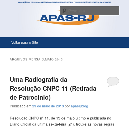
Só mais um site WordPress
Pesqu
APASRJ
Menu principal
Voltar para o Site
Pular para o conteúdo principal
Pular para o conteúdo secundário
ARQUIVOS MENSAIS:
MAIO 2013
Uma Radiografia da
Resolução CNPC 11 (Retirada
de Patrocínio)
Publicado em
29 de maio de 2013
por
apasrjblog
Resolução CNPC nº 11, de 13 de maio último e publicada no
Diário Oficial da última sexta-feira (24), trouxe as novas regras