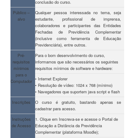
conclusão do curso.
Público –
Qualquer pessoa interessada no tema, seja
alvo
estudante, profissional de imprensa,
colaboradores e participantes das Entidades
Fechadas de Previdência Complementar
(inclusive como ferramenta de Educação
Previdenciária), entre outros.
Pré-
Para o bom desenvolvimento do curso,
requisitos
informamos que são necessários os seguintes
mínimos
requisitos mínimos de software e hardware:
para o
• Internet Explorer
Computador
• Resolução de vídeo: 1024 x 768 (mínimo)
• Navegadores que suportem java script e flash
Inscrições
O curso é gratuito, bastando apenas se
cadastrar para acesso.
Instruções
1. Clique em Inscreva-se e acesse o Portal de
de Acesso
Educação a Distância da Previdência
Complementar (plataforma Moodle);