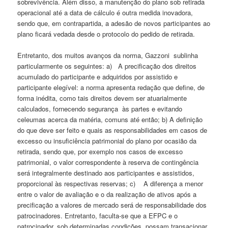
sobrevivência. Além disso, a manutenção do plano sob retirada
operacional até a data de cálculo é outra medida inovadora,
sendo que, em contrapartida, a adesão de novos participantes ao
plano ficará vedada desde o protocolo do pedido de retirada.
Entretanto, dos muitos avanços da norma, Gazzoni sublinha
particularmente os seguintes: a) A precificação dos direitos
acumulado do participante e adquiridos por assistido e
participante elegível: a norma apresenta redação que define, de
forma inédita, como tais direitos devem ser atuarialmente
calculados, fornecendo segurança às partes e evitando
celeumas acerca da matéria, comuns até então; b) A definição
do que deve ser feito e quais as responsabilidades em casos de
excesso ou insuficiência patrimonial do plano por ocasião da
retirada, sendo que, por exemplo nos casos de excesso
patrimonial, o valor correspondente à reserva de contingência
será integralmente destinado aos participantes e assistidos,
proporcional às respectivas reservas; c) A diferença a menor
entre o valor de avaliação e o da realização de ativos após a
precificação a valores de mercado será de responsabilidade dos
patrocinadores. Entretanto, faculta-se que a EFPC e o
patrocinador, sob determinadas condições, possam transacionar