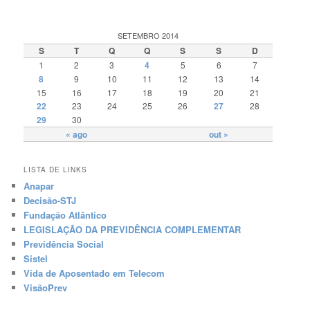
SETEMBRO 2014
S
T
Q
Q
S
S
D
1
2
3
4
5
6
7
8
9
10
11
12
13
14
15
16
17
18
19
20
21
22
23
24
25
26
27
28
29
30
« ago
out »
LISTA DE LINKS
Anapar
Decisão-STJ
Fundação Atlântico
LEGISLAÇÃO DA PREVIDÊNCIA COMPLEMENTAR
Previdência Social
Sistel
Vida de Aposentado em Telecom
VisãoPrev