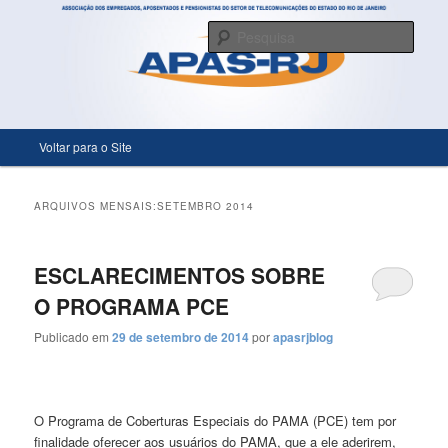
Só mais um site WordPress
Pesqu
APASRJ
Menu principal
Voltar para o Site
Pular para o conteúdo principal
Pular para o conteúdo secundário
ARQUIVOS MENSAIS:
SETEMBRO 2014
ESCLARECIMENTOS SOBRE
O PROGRAMA PCE
Publicado em
29 de setembro de 2014
por
apasrjblog
O Programa de Coberturas Especiais do PAMA (PCE) tem por
finalidade oferecer aos usuários do PAMA, que a ele aderirem,