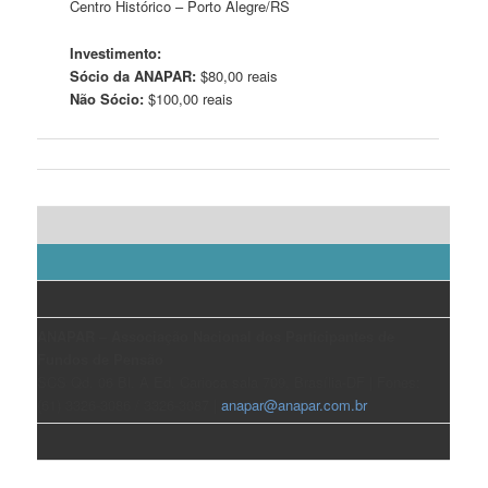
Centro Histórico – Porto Alegre/RS
Investimento:
Sócio da ANAPAR:
$80,00 reais
Não Sócio:
$100,00 reais
ANAPAR – Associação Nacional dos Participantes de
Fundos de Pensão
SCS Qd. 06 Bl. A Ed. Carioca sala 709, Brasília-DF | Fones:
(61) 3326-3086 / 3326-3087 |
anapar@anapar.com.br