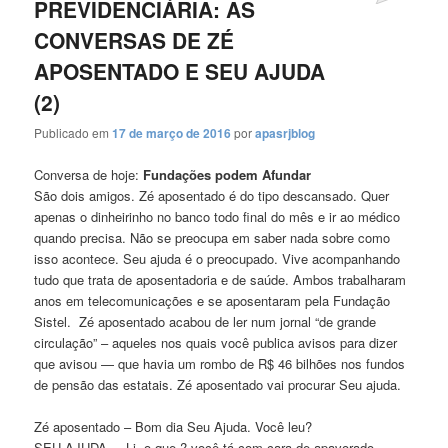
PREVIDENCIÁRIA: AS
CONVERSAS DE ZÉ
APOSENTADO E SEU AJUDA
(2)
Publicado em
17 de março de 2016
por
apasrjblog
Conversa de hoje:
Fundações podem Afundar
São dois amigos. Zé aposentado é do tipo descansado. Quer
apenas o dinheirinho no banco todo final do mês e ir ao médico
quando precisa. Não se preocupa em saber nada sobre como
isso acontece. Seu ajuda é o preocupado. Vive acompanhando
tudo que trata de aposentadoria e de saúde. Ambos trabalharam
anos em telecomunicações e se aposentaram pela Fundação
Sistel. Zé aposentado acabou de ler num jornal “de grande
circulação” – aqueles nos quais você publica avisos para dizer
que avisou — que havia um rombo de R$ 46 bilhões nos fundos
de pensão das estatais. Zé aposentado vai procurar Seu ajuda.
Zé aposentado – Bom dia Seu Ajuda. Você leu?
SEU AJUDA – Li, o que ? você tá com cara de apavorado.