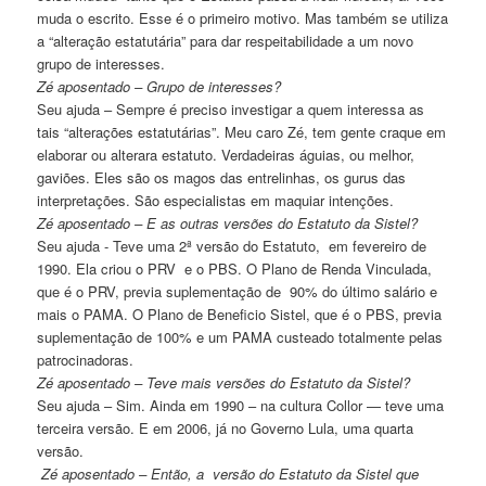
muda o escrito. Esse é o primeiro motivo. Mas também se utiliza
a “alteração estatutária” para dar respeitabilidade a um novo
grupo de interesses.
Zé aposentado – Grupo de interesses?
Seu ajuda – Sempre é preciso investigar a quem interessa as
tais “alterações estatutárias”. Meu caro Zé, tem gente craque em
elaborar ou alterara estatuto. Verdadeiras águias, ou melhor,
gaviões. Eles são os magos das entrelinhas, os gurus das
interpretações. São especialistas em maquiar intenções.
Zé aposentado – E as outras versões do Estatuto da Sistel?
Seu ajuda - Teve uma 2ª versão do Estatuto, em fevereiro de
1990. Ela criou o PRV e o PBS. O Plano de Renda Vinculada,
que é o PRV, previa suplementação de 90% do último salário e
mais o PAMA. O Plano de Beneficio Sistel, que é o PBS, previa
suplementação de 100% e um PAMA custeado totalmente pelas
patrocinadoras.
Zé aposentado – Teve mais versões do Estatuto da Sistel?
Seu ajuda – Sim. Ainda em 1990 – na cultura Collor — teve uma
terceira versão. E em 2006, já no Governo Lula, uma quarta
versão.
Zé aposentado – Então, a versão do Estatuto da Sistel que