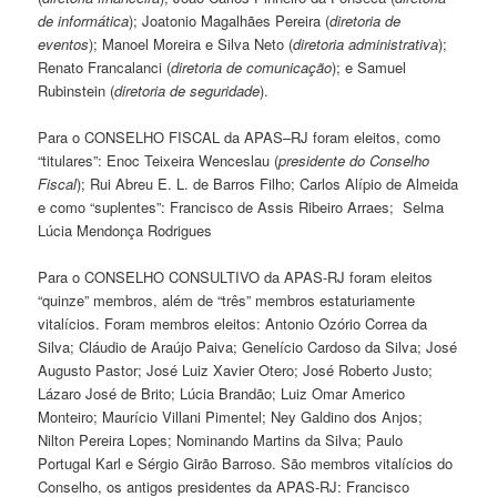
de informática
); Joatonio Magalhães Pereira (
diretoria de
eventos
); Manoel Moreira e Silva Neto (
diretoria administrativa
);
Renato Francalanci (
diretoria de comunicação
); e Samuel
Rubinstein (
diretoria de seguridade
).
Para o CONSELHO FISCAL da APAS–RJ foram eleitos, como
“titulares”: Enoc Teixeira Wenceslau (
presidente do Conselho
Fiscal
); Rui Abreu E. L. de Barros Filho; Carlos Alípio de Almeida
e como “suplentes”: Francisco de Assis Ribeiro Arraes; Selma
Lúcia Mendonça Rodrigues
Para o CONSELHO CONSULTIVO da APAS-RJ foram eleitos
“quinze” membros, além de “três” membros estaturiamente
vitalícios. Foram membros eleitos: Antonio Ozório Correa da
Silva; Cláudio de Araújo Paiva; Genelício Cardoso da Silva; José
Augusto Pastor; José Luiz Xavier Otero; José Roberto Justo;
Lázaro José de Brito; Lúcia Brandão; Luiz Omar Americo
Monteiro; Maurício Villani Pimentel; Ney Galdino dos Anjos;
Nilton Pereira Lopes; Nominando Martins da Silva; Paulo
Portugal Karl e Sérgio Girão Barroso. São membros vitalícios do
Conselho, os antigos presidentes da APAS-RJ: Francisco