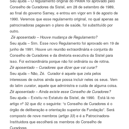
Seu ajuda – O regulamento original do PAMA foi aprovado pelo
Conselho de Curadores da Sistel, em 28 de setembro de 1989,
ao final do governo Sarney, e entrou em vigor em 9 de agosto de
1990. Veremos que esse regulamento original, no qual apenas as
patrocinadoras pagavam o plano de saúde, foi substituído por
outro.
Zé aposentado – Houve mudança de Regulamento?
Seu ajuda – Sim. Esse novo Regulamento foi aprovado em 19 de
junho de 1991. Houve um reunião extraordinária e conjunta do
Conselho de Curadores e da diretoria executiva da Sistel para
isso. Foi extraordinária porque não foi ordinária ou de rotina.
Zé aposentado – Curadores que dizer que vai curar?
Seu ajuda – Não, Zé. Curador é aquele que zela pelos
interesses de outros ainda que possa incluir neles os seus. Vem
do latim
curator
, aquele que administra e cuida de alguma coisa.
Zé aposentado – Ainda existe esse Conselho de Curadores?
Seu ajuda – Existiu no Estatuto da Sistel, de 1990. Está lá no
artigo nº 32 que diz o seguinte: “o Conselho de Curadores é o
órgão de deliberação e orientação superior da Fundação”. Será
composto de nove membros (
artigo 33
) e é a Patrocinadora-
Instituidora que escolherá os membros do Conselho de
Curadores.