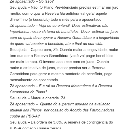
Zé aposentado – Só isso?
Seu ajuda – Não. O Plano Previdenciário precisa estimar um juro
médio, com o qual a Reserva Garantidora vai gerar aquele
dinheirinho (o
benefício
) todo o mês para o aposentado.
Zé aposentado – Veja se eu entendi. Duas estimativas são
importantes nesse sistema de benefícios. Devo estimar os juros
com os quais deve operar a Reserva Garantidora e a longevidade
de quem vai receber o beneficio, até o final de sua vida.
Seu ajuda – Captou bem, Zé. Quanto maior a longevidade, maior
tem que ser a Reserva Garantidora (você vai pagar benefícios
por mais tempo). O inverso acontece com os juros. Quanto
maior a estimativa de juros, menor precisa ser a Reserva
Garantidora para gerar o mesmo montante de benefício, pago
mensalmente ao aposentado.
Zé aposentado – E a tal da Reserva Matemática é a Reserva
Garantidora do Plano?
Seu ajuda – Matou a charada. Zé.
Zé aposentado – Quanto do superavit apurado na avaliação
atuarial dos Planos, por ocasião do Acordo das Patrocinadoras,
coube ao PBS-A?
Seu ajuda – Da ordem de 3,0%. A reserva de contingência do
PBS-A começou quase zerada.