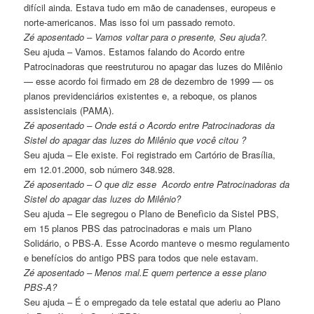
difícil ainda. Estava tudo em mão de canadenses, europeus e
norte-americanos. Mas isso foi um passado remoto.
Zé aposentado – Vamos voltar para o presente, Seu ajuda?.
Seu ajuda – Vamos. Estamos falando do Acordo entre
Patrocinadoras que reestruturou no apagar das luzes do Milênio
— esse acordo foi firmado em 28 de dezembro de 1999 — os
planos previdenciários existentes e, a reboque, os planos
assistenciais (PAMA).
Zé aposentado – Onde está o Acordo entre Patrocinadoras da
Sistel do apagar das luzes do Milênio que você citou ?
Seu ajuda – Ele existe. Foi registrado em Cartório de Brasília,
em 12.01.2000, sob número 348.928.
Zé aposentado – O que diz esse Acordo entre Patrocinadoras da
Sistel do apagar das luzes do Milênio?
Seu ajuda – Ele segregou o Plano de Benefìcio da Sistel PBS,
em 15 planos PBS das patrocinadoras e mais um Plano
Solidário, o PBS-A. Esse Acordo manteve o mesmo regulamento
e benefícios do antigo PBS para todos que nele estavam.
Zé aposentado – Menos mal.E quem pertence a esse plano
PBS-A?
Seu ajuda – É o empregado da tele estatal que aderiu ao Plano