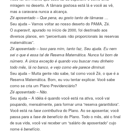
miragem no deserto. A tâmara gostosa está lá e você as vê,
mas a caravana nunca a alcança.
Zé aposentado – Que pena, eu gosto tanto de tâmaras …
Seu ajuda – Vamos voltar ao nosso deserto do PAMA, Zé.
O
superavit
, apurado no início de 2000, foi destinado aos
diversos planos, em “percentuais não proporcionais às reservas
matemáticas”.
Zé aposentado – Isso para mim, tanto faz, Seu ajuda. Eu nem
sei o que é essa tal de Reserva Matemática. Nunca fui bom de
número. A única exceção é quando vou buscar meu dinheiro
todo mês, lá no banco, e vejo como ele parece diminuir.
Seu ajuda – Muita gente não sabe, tal como você Zé, o que é a
Reserva Matemática. Bom, eu vou tentar explicar. Você sabe
como se cria um Plano Previdenciário?
Zé aposentado – Não.
Seu ajuda – A idéia é quando você está na ativa, você vai
poupando, mensalmente, para formar uma “reserva garantidora”.
Você está na
fase contributiva
do Plano. Ao se aposentar, você
passa para a
fase de benefício
do Plano. Todo o mês, até o final
de sua vida, você vai receber um “salário de aposentado” cujo
nome é
benefício
.