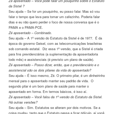
Zé aposentado – Você pode falar um pouquinho sobre o Estatuto
da Sistel ?
Seu ajuda – Se for um pouquinho, eu posso falar. Mas só vou
falar o tempo que leva para tomar um cafezinho. Poderia falar
dias e eu não quero perder o foco de nossa conversa que é o
PAMA e o PAMA-PCE.
Zé aposentado – Combinado.
Seu ajuda – A 1ª versão do Estatuto da Sistel é de 1977. É da
época do governo Geisel, com as telecomunicações brasileiras
sob comando estatal. Diz essa 1ª versão, que a Sistel é criada
para fins previdenciários (a suplementação da aposentadoria
todo mês) e assistenciais (é previsto um plano de saúde).
Zé aposentado – Posso dizer, então, que o previdenciário e o
assistencial são os dois pilares da vida do aposentado?
Seu ajuda – É isso mesmo, Zé. O primeiro pilar, é um dinheirinho
mensal para o aposentado manter seu padrão de vida. O
segundo pilar é um bom plano de saúde para manter o
aposentado em forma. Em termos básicos, é isso aí.
Zé aposentado – Você falou da 1ª versão do Estatuto da Sistel.
Há outras versões?
Seu ajuda – Sim. Estatutos se alteram por dois motivos. Se a
coisa mudou tanto que o Estatuto passa a ficar ridículo, aí você