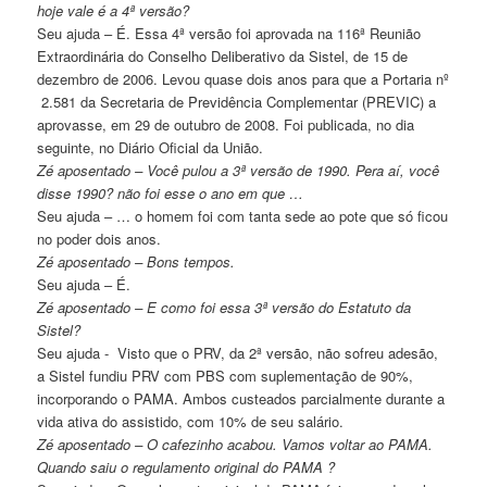
hoje vale é a 4ª versão?
Seu ajuda – É. Essa 4ª versão foi aprovada na 116ª Reunião
Extraordinária do Conselho Deliberativo da Sistel, de 15 de
dezembro de 2006. Levou quase dois anos para que a Portaria nº
2.581 da Secretaria de Previdência Complementar (PREVIC) a
aprovasse, em 29 de outubro de 2008. Foi publicada, no dia
seguinte, no Diário Oficial da União.
Zé aposentado – Você pulou a 3ª versão de 1990. Pera aí, você
disse 1990? não foi esse o ano em que …
Seu ajuda – … o homem foi com tanta sede ao pote que só ficou
no poder dois anos.
Zé aposentado – Bons tempos.
Seu ajuda – É.
Zé aposentado – E como foi essa 3ª versão do Estatuto da
Sistel?
Seu ajuda - Visto que o PRV, da 2ª versão, não sofreu adesão,
a Sistel fundiu PRV com PBS com suplementação de 90%,
incorporando o PAMA. Ambos custeados parcialmente durante a
vida ativa do assistido, com 10% de seu salário.
Zé aposentado – O cafezinho acabou. Vamos voltar ao PAMA.
Quando saiu o regulamento original do PAMA ?