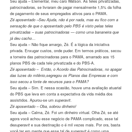
Seu ajuda – Elementar, meu caro Watson. As teles privatizadas,
patrocinadoras, se livraram de pagar mensalmente 1,5% da folha
de pagamento de seus empregados ativos para o PAMA.
Zé aposentado –Seu Ajuda, não é por nada, mas eu fico com a
sensação de que o aposentado pelo PBS é visto pelas teles
privatizadas – suas patrocinadoras — como uma bananeira que
já deu cacho…
Seu ajuda – Não fique amargo, Zé. É a lógica da iniciativa
privada. Enxugar custos, onde puder. Em termos práticos, secou
a torneira das patrocinadoras para o PAMA, amarrado aos 15
planos PBS de cada tele privatizada e do PBS-A.
Zé aposentado – Então, o Acordo das Patrocinadoras, no apagar
das luzes do milênio,segregou os Planos das Empresas e com
isso secou a fonte de recursos para o PAMA?
Seu ajuda – Sim. E nessa ocasião, houve uma avaliação atuarial
do PBS que leva em conta a expectativa da vida média dos
assistidos. Apurou-se um
superavit
.
Zé aposentado – Oba, sobrou dinheiro!
Seu ajuda – Calma, Zé. Foi um dinheiro virtual. Olha Zé, se até
agora você achou esse negócio de PAMA complicado, esse tal
de
superavit
e sua destinação o é mil vezes mais. Por ora, basta
você ter em mente que esse tal de
superavit
é como uma