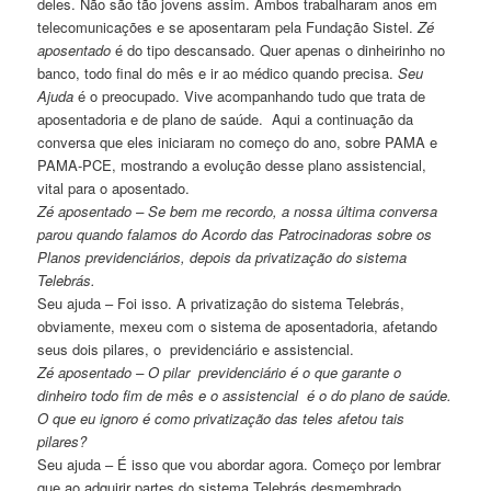
deles. Não são tão jovens assim. Ambos trabalharam anos em
telecomunicações e se aposentaram pela Fundação Sistel.
Zé
aposentado
é do tipo descansado. Quer apenas o dinheirinho no
banco, todo final do mês e ir ao médico quando precisa.
Seu
Ajuda
é o preocupado. Vive acompanhando tudo que trata de
aposentadoria e de plano de saúde. Aqui a continuação da
conversa que eles iniciaram no começo do ano, sobre PAMA e
PAMA-PCE, mostrando a evolução desse plano assistencial,
vital para o aposentado.
Zé aposentado – Se bem me recordo, a nossa última conversa
parou quando falamos do Acordo das Patrocinadoras sobre os
Planos previdenciários, depois da privatização do sistema
Telebrás.
Seu ajuda – Foi isso. A privatização do sistema Telebrás,
obviamente, mexeu com o sistema de aposentadoria, afetando
seus dois pilares, o previdenciário e assistencial.
Zé aposentado – O pilar previdenciário é o que garante o
dinheiro todo fim de mês e o assistencial é o do plano de saúde.
O que eu ignoro é como privatização das teles afetou tais
pilares?
Seu ajuda – É isso que vou abordar agora. Começo por lembrar
que ao adquirir partes do sistema Telebrás desmembrado,