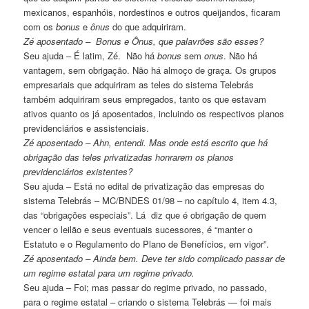
mexicanos, espanhóis, nordestinos e outros queijandos, ficaram
com os
bonus
e
ônus
do que adquiriram.
Zé aposentado – Bonus e Ônus, que palavrões são esses?
Seu ajuda – É latim, Zé. Não há
bonus
sem
onus
. Não há
vantagem, sem obrigação. Não há almoço de graça. Os grupos
empresariais que adquiriram as teles do sistema Telebrás
também adquiriram seus empregados, tanto os que estavam
ativos quanto os já aposentados, incluindo os respectivos planos
previdenciários e assistenciais.
Zé aposentado – Ahn, entendi. Mas onde está escrito que há
obrigação das teles privatizadas honrarem os planos
previdenciários existentes?
Seu ajuda – Está no edital de privatização das empresas do
sistema Telebrás – MC/BNDES 01/98 – no capítulo 4, item 4.3,
das “obrigações especiais”. Lá diz que é obrigação de quem
vencer o leilão e seus eventuais sucessores, é “manter o
Estatuto e o Regulamento do Plano de Benefícios, em vigor”.
Zé aposentado – Ainda bem. Deve ter sido complicado passar de
um regime estatal para um regime privado.
Seu ajuda – Foi; mas passar do regime privado, no passado,
para o regime estatal – criando o sistema Telebrás — foi mais