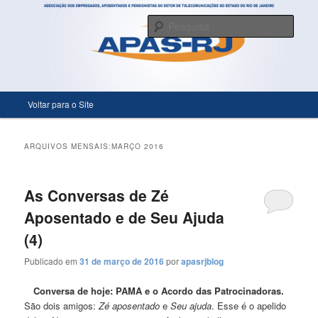
Só mais um site WordPress
Pesqu
APASRJ
Menu principal
Voltar para o Site
Pular para o conteúdo principal
Pular para o conteúdo secundário
ARQUIVOS MENSAIS:
MARÇO 2016
As Conversas de Zé
Aposentado e de Seu Ajuda
(4)
Publicado em
31 de março de 2016
por
apasrjblog
Conversa de hoje: PAMA e o Acordo das Patrocinadoras.
São dois amigos:
Zé aposentado
e
Seu ajuda
. Esse é o apelido