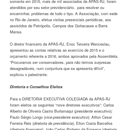
somente em 2015, mais de mil associados da APAS-RJ, foram
atendidos por seu setor previdenciário, para resolver ou
encaminhar, problemas de todo o tipo. A Associação, com sede
no Rio de Janeiro, efetua visitas presenciais periódicas, aos
assistidos de Petrópolis, Campos dos Goitacases e Barra
Mansa.
O diretor financeiro da APAS-RJ, Enoc Teixeira Wenceslau,
apresentou as contas relativas ao exercício de 2015 e o
orçamento referente a 2016, ambos aprovados pela Assembléia.
“Procuramos ser conservadores, para não termos surpresas
desagradáveis, num conjuntura que se apresenta difícil”,
explicou o palestrante.
Diretoria e Conselhos Eleitos
Para a DIRETORIA EXECUTIVA COLEGIADA da APAS-RJ
foram eleitos os seguintes “nove diretores executivos”: Carlos
Alberto de Oliveira Castro Burlamaqui (
presidente executivo
)
;
Paulo Sérgio Longo (
vice-presidente executivo
); Ailton Cesar
Ferreira Reis (
diretoria de previdência
); Elton Costa Barcellos
(
diretoria financeira
); João Carlos Pinheiro da Fonseca (
diretoria