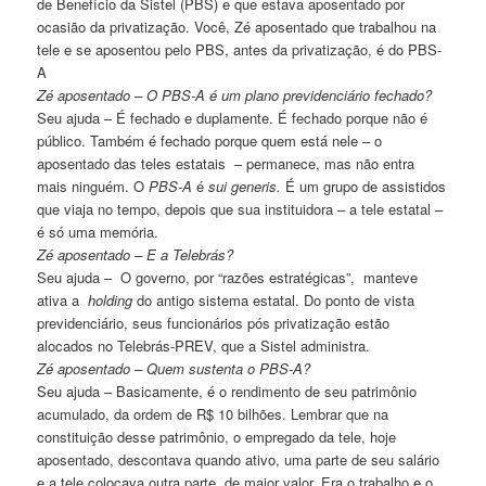
de Benefício da Sistel (PBS) e que estava aposentado por
ocasião da privatização. Você, Zé aposentado que trabalhou na
tele e se aposentou pelo PBS, antes da privatização, é do PBS-
A
Zé aposentado – O PBS-A é um plano previdenciário fechado?
Seu ajuda – É fechado e duplamente. É fechado porque não é
público. Também é fechado porque quem está nele – o
aposentado das teles estatais – permanece, mas não entra
mais ninguém. O
PBS-A
é
sui generis.
É um grupo de assistidos
que viaja no tempo, depois que sua instituidora – a tele estatal –
é só uma memória.
Zé aposentado – E a Telebrás?
Seu ajuda – O governo, por “razões estratégicas”, manteve
ativa a
holding
do antigo sistema estatal. Do ponto de vista
previdenciário, seus funcionários pós privatização estão
alocados no Telebrás-PREV, que a Sistel administra.
Zé aposentado – Quem sustenta o PBS-A?
Seu ajuda – Basicamente, é o rendimento de seu patrimônio
acumulado, da ordem de R$ 10 bilhões. Lembrar que na
constituição desse patrimônio, o empregado da tele, hoje
aposentado, descontava quando ativo, uma parte de seu salário
e a tele colocava outra parte, de maior valor. Era o trabalho e o