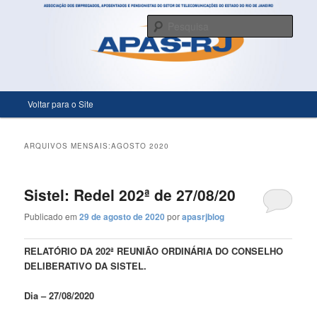
Só mais um site WordPress
Pesqu
APASRJ
Menu principal
Voltar para o Site
Pular para o conteúdo principal
Pular para o conteúdo secundário
ARQUIVOS MENSAIS:
AGOSTO 2020
Sistel: Redel 202ª de 27/08/20
Publicado em
29 de agosto de 2020
por
apasrjblog
RELATÓRIO DA 202ª REUNIÃO ORDINÁRIA DO CONSELHO
DELIBERATIVO DA SISTEL.
Dia – 27/08/2020