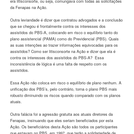
era litisconsorte, ou seja, comungava com todas as solicitações
da Fenapas na Ação.
Outra leviandade é dizer que contratou advogados e a conclusão
que se chegou é frontalmente contra os interesses dos
assistidos do PBS-A, colocando em risco o equilíbrio tanto do
plano assistencial (PAMA) como do Previdencial (PBS). Quais
as suas intenções ao trazer informações equivocadas para os
assistidos? Como ser litisconsorte na Ação e dizer que ela é
contra os interesses dos assistidos do PBS-A? Essa
inconsistência de lógica é uma falta de respeito com os
assistidos.
Essa Ação não coloca em risco o equilíbrio de plano nenhum. A
unificação dos PBS’s, pelo contrário, torna o plano PBS mais
robusto diminuindo os riscos quando comparado com os planos
atuais.
Outra falácia foi a agressão gratuita aos atuais diretores da
Fenapas, insinuando que eles seriam beneficiados por esta
Ação. Os beneficiários desta Ação são todos os participantes
que estavam no PBS, em 1997, que terão a solidariedade de