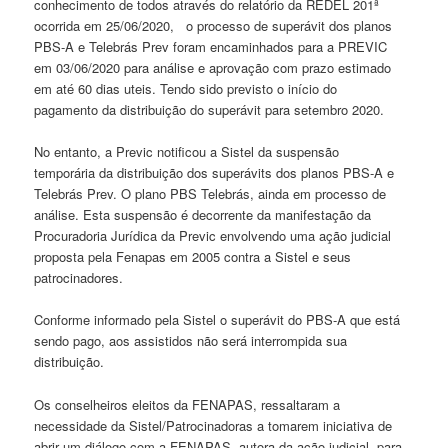
conhecimento de todos através do relatório da REDEL 201ª
ocorrida em 25/06/2020, o processo de superávit dos planos
PBS-A e Telebrás Prev foram encaminhados para a PREVIC
em 03/06/2020 para análise e aprovação com prazo estimado
em até 60 dias uteis. Tendo sido previsto o início do
pagamento da distribuição do superávit para setembro 2020.
No entanto, a Previc notificou a Sistel da suspensão
temporária da distribuição dos superávits dos planos PBS-A e
Telebrás Prev. O plano PBS Telebrás, ainda em processo de
análise. Esta suspensão é decorrente da manifestação da
Procuradoria Jurídica da Previc envolvendo uma ação judicial
proposta pela Fenapas em 2005 contra a Sistel e seus
patrocinadores.
Conforme informado pela Sistel o superávit do PBS-A que está
sendo pago, aos assistidos não será interrompida sua
distribuição.
Os conselheiros eleitos da FENAPAS, ressaltaram a
necessidade da Sistel/Patrocinadoras a tomarem iniciativa de
abrir um diálogo com a FENAPAS, autora da ação judicial, para