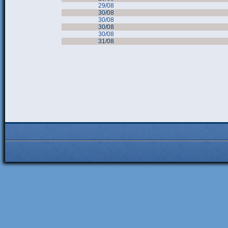
29/08
30/08
30/08
30/08
30/08
31/08