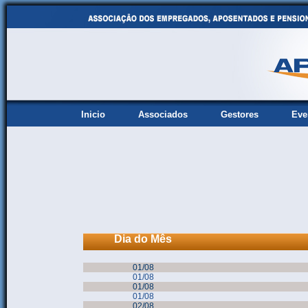
Inicio
Associados
Gestores
Eve
Dia do Mês
01/08
01/08
01/08
01/08
02/08