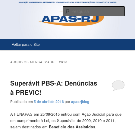
Só mais um site WordPress
Pesqu
APASRJ
Menu principal
Voltar para o Site
Pular para o conteúdo principal
Pular para o conteúdo secundário
ARQUIVOS MENSAIS:
ABRIL 2016
Superávit PBS-A: Denúncias
à PREVIC!
Publicado em
5 de abril de 2016
por
apasrjblog
A FENAPAS em 25/09/2015 entrou com Ação Judicial para que,
em cumprimento à Lei, os Superávits de 2009, 2010 e 2011,
sejam destinados em
Beneficio dos Assistidos.