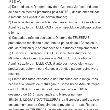
(PBS-A);
2) De imediato, a Diretoria, ouvida a Gerencia Jurídica e diante
de esclarecimentos prestados pela SISTEL, decide encaminhar
a matéria ao Conselho de Administração;
3) Em face de decisão judicial, de caráter liminar, o Conselho de
Administração da TELEBRAS viu-se impedido de deliberar sobre
o tema;
4) Cassada a referida decisão, a Diretoria da TELEBRAS
prontamente recolocou o assunto na pauta do seu Conselho, o
qual determinou que se procedesse a estudos complementares;
5) Ouvidos a Fundação SISTEL, a Consultoria Jurídica do
Ministério das Comunicações e a PREVIC, o Conselho de
Administração da TELEBRAS, diante dos novos elementos
produzidos, determinou a Gerencia Jurídica parecer opinativo a
respeito;
6) Diante dos fatos expostos e do transcurso deste longo, mas
necessário período de maturação, o Conselho de Administração
da TELEBRAS, na reunião ordinária realizada em 10 de
dezembro de 2013, apos analisar o Parecer numero
351/2013/1200/IAS/DVC/TELEBRAS da Gerencia Jurídica, cujo
encaminhamento ao Conselho foi aprovado na 1173a. Reunião
de Diretoria da TELEBRAS, realizada em 3/12/2013, e ouvir as