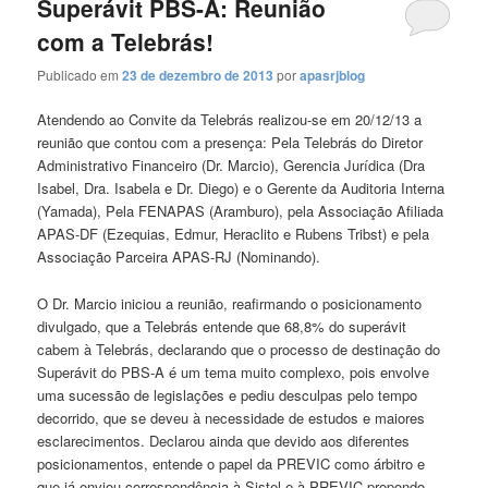
Superávit PBS-A: Reunião
com a Telebrás!
Publicado em
23 de dezembro de 2013
por
apasrjblog
Atendendo ao Convite da Telebrás realizou-se em 20/12/13 a
reunião que contou com a presença: Pela Telebrás do Diretor
Administrativo Financeiro (Dr. Marcio), Gerencia Jurídica (Dra
Isabel, Dra. Isabela e Dr. Diego) e o Gerente da Auditoria Interna
(Yamada), Pela FENAPAS (Aramburo), pela Associação Afiliada
APAS-DF (Ezequias, Edmur, Heraclito e Rubens Tribst) e pela
Associação Parceira APAS-RJ (Nominando).
O Dr. Marcio iniciou a reunião, reafirmando o posicionamento
divulgado, que a Telebrás entende que 68,8% do superávit
cabem à Telebrás, declarando que o processo de destinação do
Superávit do PBS-A é um tema muito complexo, pois envolve
uma sucessão de legislações e pediu desculpas pelo tempo
decorrido, que se deveu à necessidade de estudos e maiores
esclarecimentos. Declarou ainda que devido aos diferentes
posicionamentos, entende o papel da PREVIC como árbitro e
que já enviou correspondência à Sistel e à PREVIC propondo