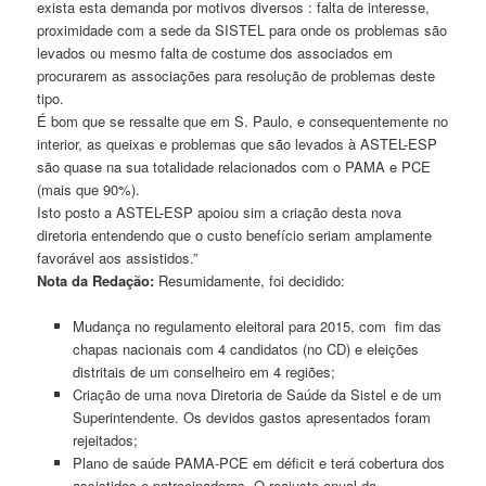
exista esta demanda por motivos diversos : falta de interesse,
proximidade com a sede da SISTEL para onde os problemas são
levados ou mesmo falta de costume dos associados em
procurarem as associações para resolução de problemas deste
tipo.
É bom que se ressalte que em S. Paulo, e consequentemente no
interior, as queixas e problemas que são levados à ASTEL-ESP
são quase na sua totalidade relacionados com o PAMA e PCE
(mais que 90%).
Isto posto a ASTEL-ESP apoiou sim a criação desta nova
diretoria entendendo que o custo benefício seriam amplamente
favorável aos assistidos.”
Nota da Redação:
Resumidamente, foi decidido:
Mudança no regulamento eleitoral para 2015, com fim das
chapas nacionais com 4 candidatos (no CD) e eleições
distritais de um conselheiro em 4 regiões;
Criação de uma nova Diretoria de Saúde da Sistel e de um
Superintendente. Os devidos gastos apresentados foram
rejeitados;
Plano de saúde PAMA-PCE em déficit e terá cobertura dos
assistidos e patrocinadoras. O reajuste anual da