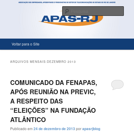
Só mais um site WordPress
Pesqu
APASRJ
Menu principal
Voltar para o Site
Pular para o conteúdo principal
Pular para o conteúdo secundário
ARQUIVOS MENSAIS:
DEZEMBRO 2013
COMUNICADO DA FENAPAS,
APÓS REUNIÃO NA PREVIC,
A RESPEITO DAS
“ELEIÇÕES” NA FUNDAÇÃO
ATLÂNTICO
Publicado em
24 de dezembro de 2013
por
apasrjblog