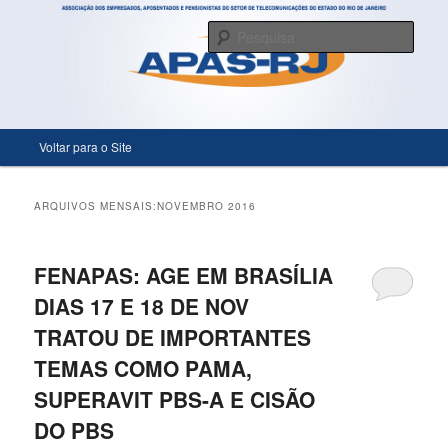
Só mais um site WordPress
Pesqu
APASRJ
Menu principal
Voltar para o Site
Pular para o conteúdo principal
Pular para o conteúdo secundário
ARQUIVOS MENSAIS:
NOVEMBRO 2016
FENAPAS: AGE EM BRASÍLIA
DIAS 17 E 18 DE NOV
TRATOU DE IMPORTANTES
TEMAS COMO PAMA,
SUPERAVIT PBS-A E CISÃO
DO PBS