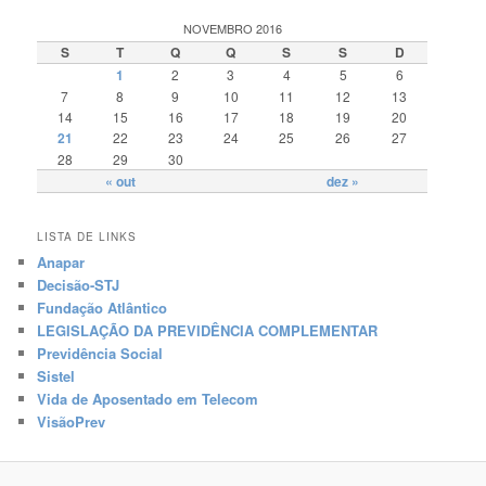
NOVEMBRO 2016
S
T
Q
Q
S
S
D
1
2
3
4
5
6
7
8
9
10
11
12
13
14
15
16
17
18
19
20
21
22
23
24
25
26
27
28
29
30
« out
dez »
LISTA DE LINKS
Anapar
Decisão-STJ
Fundação Atlântico
LEGISLAÇÃO DA PREVIDÊNCIA COMPLEMENTAR
Previdência Social
Sistel
Vida de Aposentado em Telecom
VisãoPrev