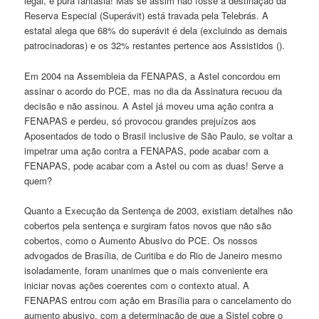
legal, é pura fantasia! Mas se assim não fosse a destinação da
Reserva Especial (Superávit) está travada pela Telebrás. A
estatal alega que 68% do superávit é dela (excluindo as demais
patrocinadoras) e os 32% restantes pertence aos Assistidos ().
Em 2004 na Assembleia da FENAPAS, a Astel concordou em
assinar o acordo do PCE, mas no dia da Assinatura recuou da
decisão e não assinou. A Astel já moveu uma ação contra a
FENAPAS e perdeu, só provocou grandes prejuízos aos
Aposentados de todo o Brasil inclusive de São Paulo, se voltar a
impetrar uma ação contra a FENAPAS, pode acabar com a
FENAPAS, pode acabar com a Astel ou com as duas! Serve a
quem?
Quanto a Execução da Sentença de 2003, existiam detalhes não
cobertos pela sentença e surgiram fatos novos que não são
cobertos, como o Aumento Abusivo do PCE. Os nossos
advogados de Brasília, de Curitiba e do Rio de Janeiro mesmo
isoladamente, foram unanimes que o mais conveniente era
iniciar novas ações coerentes com o contexto atual. A
FENAPAS entrou com ação em Brasília para o cancelamento do
aumento abusivo, com a determinação de que a Sistel cobre o