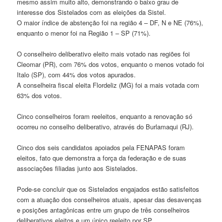
mesmo assim muito alto, demonstrando o baixo grau de
interesse dos Sistelados com as eleições da Sistel.
O maior índice de abstenção foi na região 4 – DF, N e NE (76%),
enquanto o menor foi na Região 1 – SP (71%).
O conselheiro deliberativo eleito mais votado nas regiões foi
Cleomar (PR), com 76% dos votos, enquanto o menos votado foi
Italo (SP), com 44% dos votos apurados.
A conselheira fiscal eleita Flordeliz (MG) foi a mais votada com
63% dos votos.
Cinco conselheiros foram reeleitos, enquanto a renovação só
ocorreu no conselho deliberativo, através do Burlamaqui (RJ).
Cinco dos seis candidatos apoiados pela FENAPAS foram
eleitos, fato que demonstra a força da federação e de suas
associações filiadas junto aos Sistelados.
Pode-se concluir que os Sistelados engajados estão satisfeitos
com a atuação dos conselheiros atuais, apesar das desavenças
e posições antagônicas entre um grupo de três conselheiros
deliberativos eleitos e um único reeleito por SP.