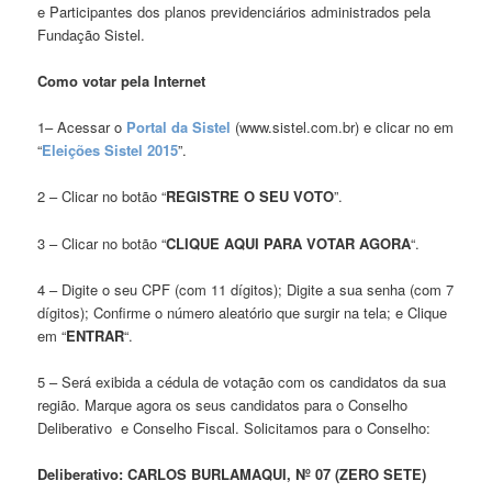
e Participantes dos planos previdenciários administrados pela
Fundação Sistel.
Como votar pela Internet
1– Acessar o
Portal da Sistel
(www.sistel.com.br) e clicar no em
“
Eleições Sistel 2015
”.
2 – Clicar no botão “
REGISTRE O SEU VOTO
”.
3 – Clicar no botão “
CLIQUE AQUI PARA VOTAR AGORA
“.
4 – Digite o seu CPF (com 11 dígitos); Digite a sua senha (com 7
dígitos); Confirme o número aleatório que surgir na tela; e Clique
em “
ENTRAR
“.
5 – Será exibida a cédula de votação com os candidatos da sua
região. Marque agora os seus candidatos para o Conselho
Deliberativo e Conselho Fiscal. Solicitamos para o Conselho:
Deliberativo: CARLOS BURLAMAQUI, Nº 07 (ZERO SETE)