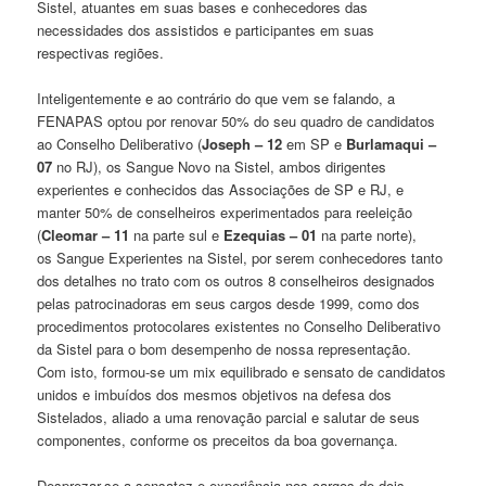
Sistel, atuantes em suas bases e conhecedores das
necessidades dos assistidos e participantes em suas
respectivas regiões.
Inteligentemente e ao contrário do que vem se falando, a
FENAPAS optou por renovar 50% do seu quadro de candidatos
ao Conselho Deliberativo (
Joseph – 12
em SP e
Burlamaqui –
07
no RJ), os Sangue Novo na Sistel, ambos dirigentes
experientes e conhecidos das Associações de SP e RJ, e
manter 50% de conselheiros experimentados para reeleição
(
Cleomar – 11
na parte sul e
Ezequias – 01
na parte norte),
os Sangue Experientes na Sistel, por serem conhecedores tanto
dos detalhes no trato com os outros 8 conselheiros designados
pelas patrocinadoras em seus cargos desde 1999, como dos
procedimentos protocolares existentes no Conselho Deliberativo
da Sistel para o bom desempenho de nossa representação.
Com isto, formou-se um mix equilibrado e sensato de candidatos
unidos e imbuídos dos mesmos objetivos na defesa dos
Sistelados, aliado a uma renovação parcial e salutar de seus
componentes, conforme os preceitos da boa governança.
Desprezar-se a sensatez e experiência nos cargos de dois