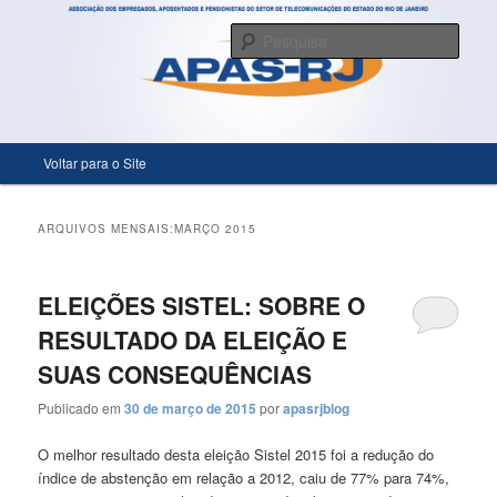
Só mais um site WordPress
Pesqu
APASRJ
Menu principal
Voltar para o Site
Pular para o conteúdo principal
Pular para o conteúdo secundário
ARQUIVOS MENSAIS:
MARÇO 2015
ELEIÇÕES SISTEL: SOBRE O
RESULTADO DA ELEIÇÃO E
SUAS CONSEQUÊNCIAS
Publicado em
30 de março de 2015
por
apasrjblog
O melhor resultado desta eleição Sistel 2015 foi a redução do
índice de abstenção em relação a 2012, caiu de 77% para 74%,